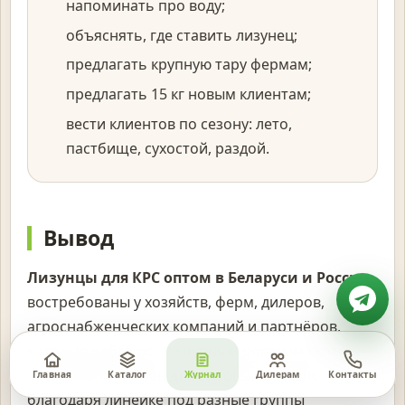
напоминать про воду;
объяснять, где ставить лизунец;
предлагать крупную тару фермам;
предлагать 15 кг новым клиентам;
вести клиентов по сезону: лето,
пастбище, сухостой, раздой.
Вывод
Лизунцы для КРС оптом в Беларуси и России
востребованы у хозяйств, ферм, дилеров,
агроснабженческих компаний и партнёров,
которые работают с крупным рогатым скотом.
ЭкстраМикс удобен для оптовых поставок
Главная
Каталог
Журнал
Дилерам
Контакты
благодаря линейке под разные группы