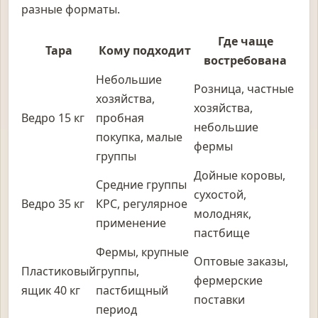
разные форматы.
Где чаще
Тара
Кому подходит
востребована
Небольшие
Розница, частные
хозяйства,
хозяйства,
Ведро 15 кг
пробная
небольшие
покупка, малые
фермы
группы
Дойные коровы,
Средние группы
сухостой,
Ведро 35 кг
КРС, регулярное
молодняк,
применение
пастбище
Фермы, крупные
Оптовые заказы,
Пластиковый
группы,
фермерские
ящик 40 кг
пастбищный
поставки
период