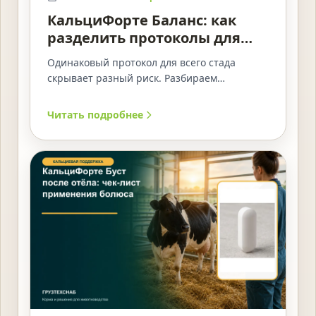
КальциФорте Баланс: как
разделить протоколы для
групп коров
Одинаковый протокол для всего стада
скрывает разный риск. Разбираем
группировку коров и журнал решений для
применения КальциФорте Баланс.
Читать подробнее