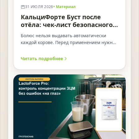
31 ИЮЛЯ 2026
• Материал
КальциФорте Буст после
отёла: чек-лист безопасного
применения болюса
Болюс нельзя выдавать автоматически
каждой корове. Перед применением нужны
идентификация животного, оценка
глотания, исправный аппликатор и запись.
Читать подробнее