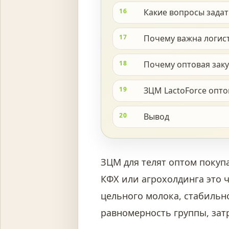
16
Какие вопросы зада
17
Почему важна логис
18
Почему оптовая заку
19
ЗЦМ LactoForce опто
20
Вывод
ЗЦМ для телят оптом покуп
КФХ или агрохолдинга это 
цельного молока, стабильно
равномерность группы, зат