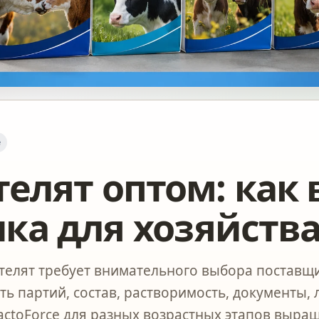
е
телят оптом: как
ка для хозяйств
телят требует внимательного выбора поставщи
ь партий, состав, растворимость, документы, 
actoForce для разных возрастных этапов выращ