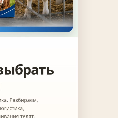
 выбрать
а
ка. Разбираем,
логистика,
ивания телят.