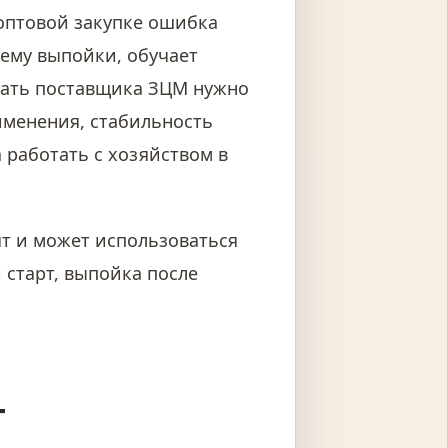
оптовой закупке ошибка
хему выпойки, обучает
рать поставщика ЗЦМ нужно
рименения, стабильность
 работать с хозяйством в
ят и может использоваться
 старт, выпойка после
т