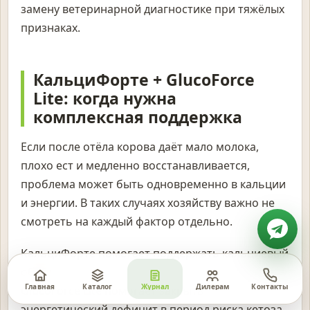
замену ветеринарной диагностике при тяжёлых
признаках.
КальциФорте + GlucoForce
Lite: когда нужна
комплексная поддержка
Если после отёла корова даёт мало молока,
плохо ест и медленно восстанавливается,
проблема может быть одновременно в кальции
и энергии. В таких случаях хозяйству важно не
смотреть на каждый фактор отдельно.
КальциФорте помогает поддержать кальциевый
обмен.
Главная
Каталог
Журнал
Дилерам
Контакты
GlucoForce Lite помогает закрыть
энергетический дефицит в период риска кетоза.